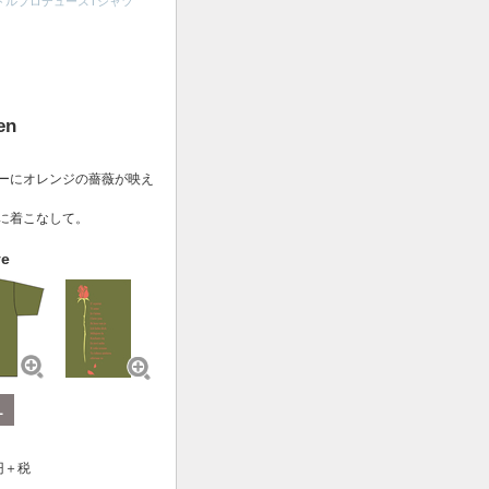
ドルプロデュースTシャツ
en
ーにオレンジの薔薇が映え
に着こなして。
ve
L
円＋税