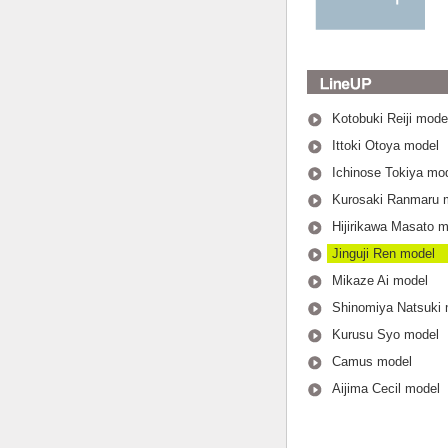
Kotobuki Reiji mode
Ittoki Otoya model
Ichinose Tokiya mo
Kurosaki Ranmaru 
Hijirikawa Masato 
Jinguji Ren model
Mikaze Ai model
Shinomiya Natsuki 
Kurusu Syo model
Camus model
Aijima Cecil model