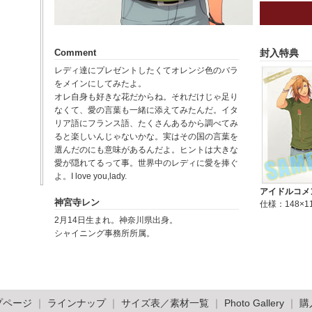
Comment
封入特典
レディ達にプレゼントしたくてオレンジ色のバラ
をメインにしてみたよ。
オレ自身も好きな花だからね。それだけじゃ足り
なくて、愛の言葉も一緒に添えてみたんだ。イタ
リア語にフランス語、たくさんあるから調べてみ
ると楽しいんじゃないかな。実はその国の言葉を
選んだのにも意味があるんだよ。ヒントは大きな
愛が隠れてるって事。世界中のレディに愛を捧ぐ
よ。I love you,lady.
アイドルコメ
神宮寺レン
仕様：148×1
2月14日生まれ。神奈川県出身。
シャイニング事務所所属。
プページ
｜
ラインナップ
｜
サイズ表／素材一覧
｜
Photo Gallery
｜
購