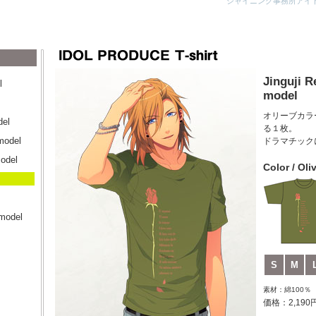
シャイニング事務所アイ
Jinguji R
l
model
オリーブカラ
del
る１枚。
model
ドラマチック
model
Color / Oli
model
S
M
素材：綿100％
価格：2,190