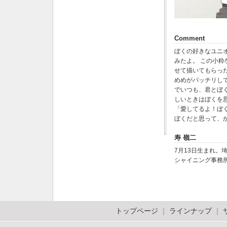
Comment
ぼくの好きなユニ
みたよ。 この小
せて描いてもらっ
めめがパッチリし
でいつも、君とぼ
しいときはぼくを
「愛してるよ！ぼ
ぼくだと思って、
寿 嶺二
7月13日生まれ。
シャイニング事務
トップページ
｜
ラインナップ
｜