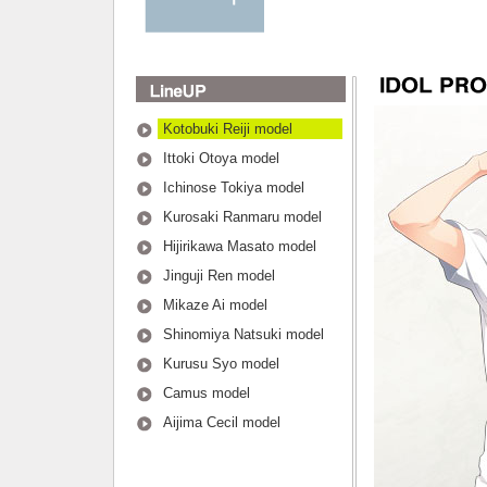
Kotobuki Reiji model
Ittoki Otoya model
Ichinose Tokiya model
Kurosaki Ranmaru model
Hijirikawa Masato model
Jinguji Ren model
Mikaze Ai model
Shinomiya Natsuki model
Kurusu Syo model
Camus model
Aijima Cecil model